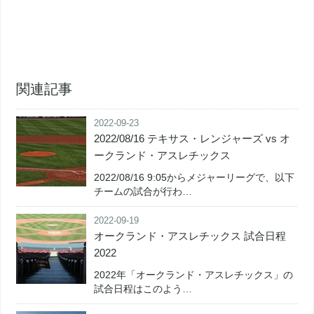
関連記事
2022-09-23
2022/08/16 テキサス・レンジャーズ vs オ
ークランド・アスレチックス
2022/08/16 9:05からメジャーリーグで、以下
チームの試合が行わ…
2022-09-19
オークランド・アスレチックス 試合日程
2022
2022年「オークランド・アスレチックス」の
試合日程はこのよう…