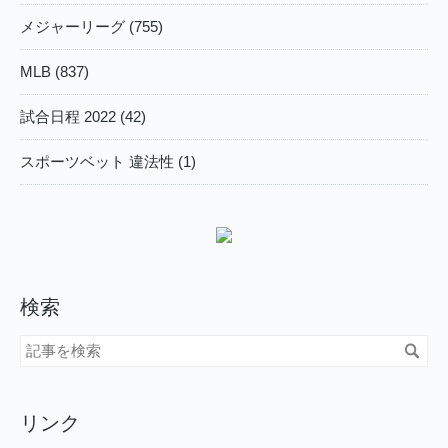
メジャーリーグ (755)
MLB (837)
試合日程 2022 (42)
スポーツベット 違法性 (1)
検索
リンク