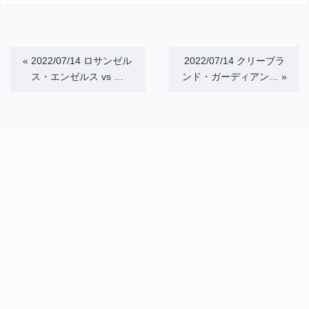
«
2022/07/14 ロサンゼル
2022/07/14 クリーブラ
ス・エンゼルス vs …
ンド・ガーディアン…
»