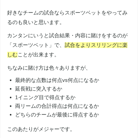
好きなチームの試合ならスポーツベットをやってみ
るのも良いと思います。
カンタンにいうと試合結果・内容に賭けをするのが
「スポーツベット」で、
試合をよりスリリングに楽
しむ
ことが出来ます。
ちなみに賭け方は色々ありますが、
最終的な点数は何点vs何点になるか
延長戦に突入するか
1イニング目で得点するか
両リームの合計得点は何点になるか
どちらのチームが最後に得点するか
このあたりがメジャーです。