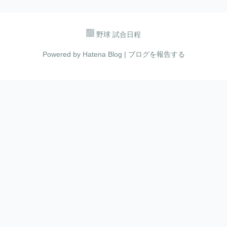
野球 試合日程
Powered by
Hatena Blog
|
ブログを報告する